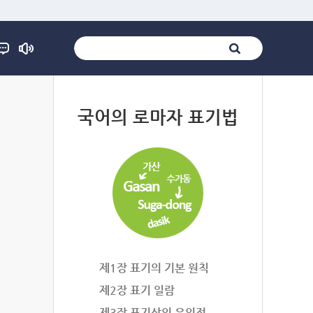
법
국어의 로마자 표기법
제1장 표기의 기본 원칙
제2장 표기 일람
제3장 표기상의 유의점