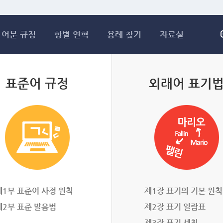
메인콘텐츠 바로가기
어문 규정
항별 연혁
용례 찾기
자료실
표준어 규정
외래어 표기
제1부 표준어 사정 원칙
제1장 표기의 기본 원칙
제2부 표준 발음법
제2장 표기 일람표
제3장 표기 세칙