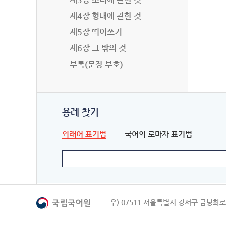
제4장 형태에 관한 것
제5장 띄어쓰기
제6장 그 밖의 것
부록(문장 부호)
용례 찾기
외래어 표기법
국어의 로마자 표기법
우) 07511 서울특별시 강서구 금낭화로 