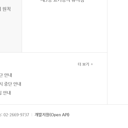
의 원칙
더 보기
단 안내
시 중단 안내
집 안내
: 02-2669-9737
개발지원(Open API)