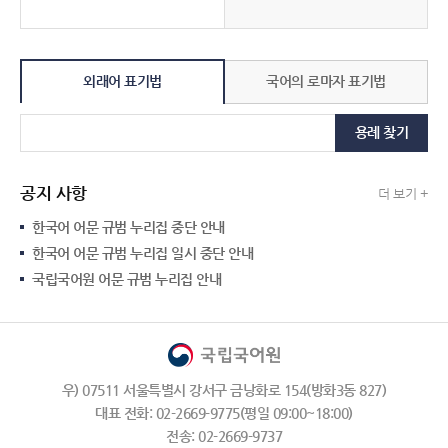
외래어 표기법
국어의 로마자 표기법
용례 찾기
공지 사항
더 보기 +
한국어 어문 규범 누리집 중단 안내
한국어 어문 규범 누리집 일시 중단 안내
국립국어원 어문 규범 누리집 안내
우) 07511 서울특별시 강서구 금낭화로 154(방화3동 827)
대표 전화: 02-2669-9775(평일 09:00~18:00)
전송: 02-2669-9737