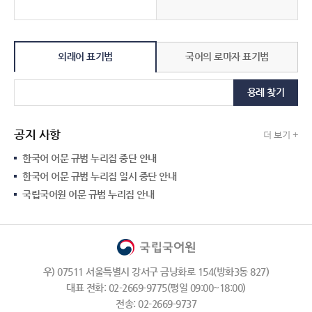
외래어 표기법
국어의 로마자 표기법
용례 찾기
공지 사항
더 보기 +
한국어 어문 규범 누리집 중단 안내
한국어 어문 규범 누리집 일시 중단 안내
국립국어원 어문 규범 누리집 안내
우) 07511 서울특별시 강서구 금낭화로 154(방화3동 827)
대표 전화: 02-2669-9775(평일 09:00~18:00)
전송: 02-2669-9737