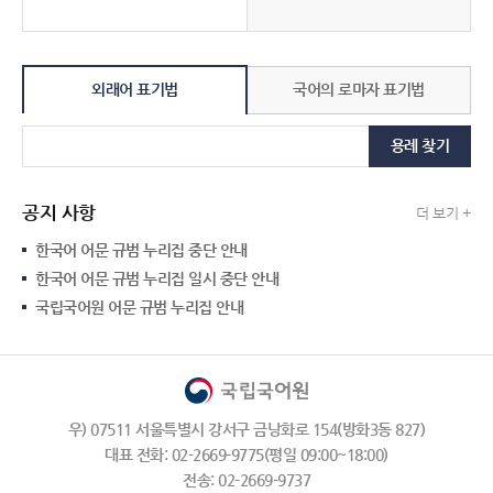
외래어 표기법
국어의 로마자 표기법
용례 찾기
공지 사항
더 보기 +
한국어 어문 규범 누리집 중단 안내
한국어 어문 규범 누리집 일시 중단 안내
국립국어원 어문 규범 누리집 안내
우) 07511 서울특별시 강서구 금낭화로 154(방화3동 827)
대표 전화: 02-2669-9775(평일 09:00~18:00)
전송: 02-2669-9737