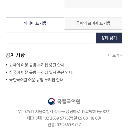
외래어 표기법
국어의 로마자 표기법
용례 찾기
공지 사항
더 보기 +
한국어 어문 규범 누리집 중단 안내
한국어 어문 규범 누리집 일시 중단 안내
국립국어원 어문 규범 누리집 안내
우) 07511 서울특별시 강서구 금낭화로 154(방화3동 827)
대표 전화: 02-2669-9775(평일 09:00~18:00)
전송: 02-2669-9737