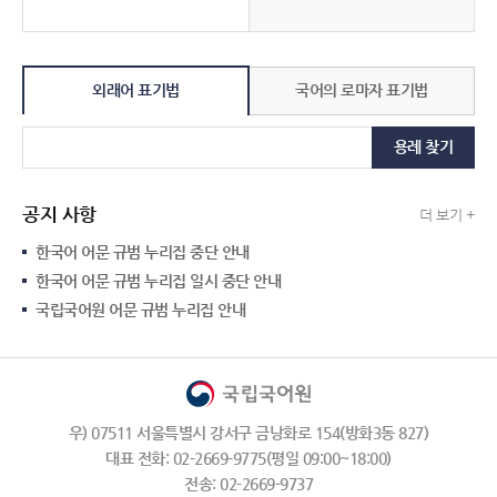
외래어 표기법
국어의 로마자 표기법
용례 찾기
공지 사항
더 보기 +
한국어 어문 규범 누리집 중단 안내
한국어 어문 규범 누리집 일시 중단 안내
국립국어원 어문 규범 누리집 안내
우) 07511 서울특별시 강서구 금낭화로 154(방화3동 827)
대표 전화: 02-2669-9775(평일 09:00~18:00)
전송: 02-2669-9737