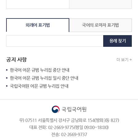
외래어 표기법
국어의 로마자 표기법
용례 찾기
공지 사항
더 보기 +
한국어 어문 규범 누리집 중단 안내
한국어 어문 규범 누리집 일시 중단 안내
국립국어원 어문 규범 누리집 안내
우) 07511 서울특별시 강서구 금낭화로 154(방화3동 827)
대표 전화: 02-2669-9775(평일 09:00~18:00)
전송: 02-2669-9737