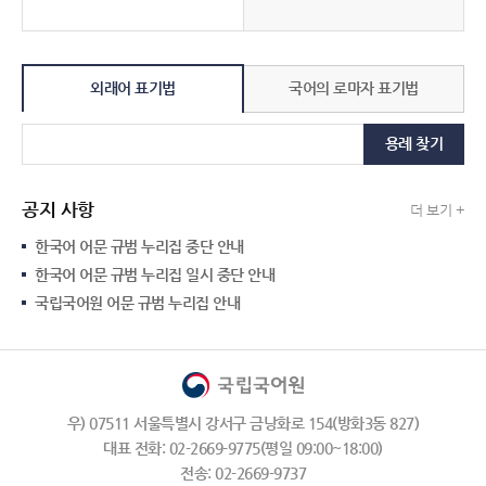
외래어 표기법
국어의 로마자 표기법
용례 찾기
공지 사항
더 보기 +
한국어 어문 규범 누리집 중단 안내
한국어 어문 규범 누리집 일시 중단 안내
국립국어원 어문 규범 누리집 안내
우) 07511 서울특별시 강서구 금낭화로 154(방화3동 827)
대표 전화: 02-2669-9775(평일 09:00~18:00)
전송: 02-2669-9737