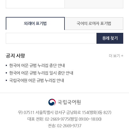
외래어 표기법
국어의 로마자 표기법
용례 찾기
공지 사항
더 보기 +
한국어 어문 규범 누리집 중단 안내
한국어 어문 규범 누리집 일시 중단 안내
국립국어원 어문 규범 누리집 안내
우) 07511 서울특별시 강서구 금낭화로 154(방화3동 827)
대표 전화: 02-2669-9775(평일 09:00~18:00)
전송: 02-2669-9737