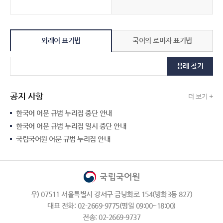
외래어 표기법
국어의 로마자 표기법
용례 찾기
공지 사항
더 보기 +
한국어 어문 규범 누리집 중단 안내
한국어 어문 규범 누리집 일시 중단 안내
국립국어원 어문 규범 누리집 안내
우) 07511 서울특별시 강서구 금낭화로 154(방화3동 827)
대표 전화: 02-2669-9775(평일 09:00~18:00)
전송: 02-2669-9737