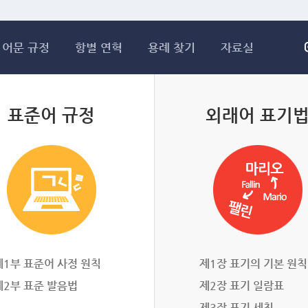
메인콘텐츠 바로가기
어문 규정
항별 연혁
용례 찾기
자료실
표준어 규정
외래어 표기
제1부 표준어 사정 원칙
제1장 표기의 기본 원칙
제2부 표준 발음법
제2장 표기 일람표
제3장 표기 세칙