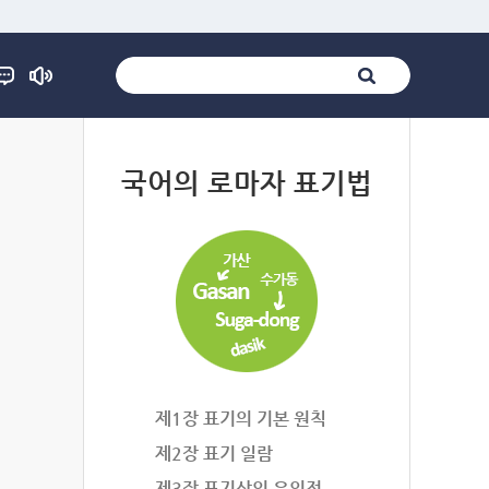
법
국어의 로마자 표기법
제1장 표기의 기본 원칙
제2장 표기 일람
제3장 표기상의 유의점