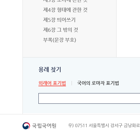
제4장 형태에 관한 것
제5장 띄어쓰기
제6장 그 밖의 것
부록(문장 부호)
용례 찾기
외래어 표기법
국어의 로마자 표기법
우) 07511 서울특별시 강서구 금낭화로 