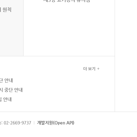
의 원칙
더 보기
단 안내
시 중단 안내
집 안내
: 02-2669-9737
개발지원(Open API)