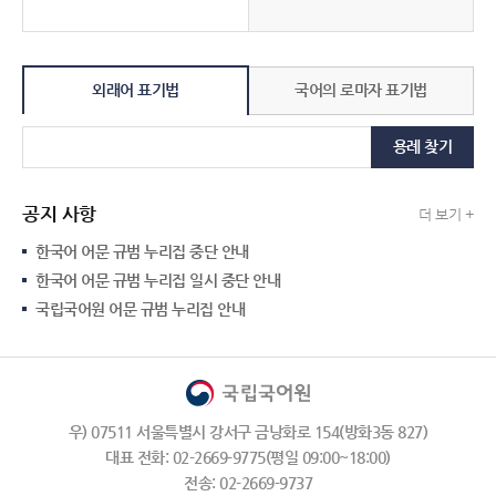
외래어 표기법
국어의 로마자 표기법
용례 찾기
공지 사항
더 보기 +
한국어 어문 규범 누리집 중단 안내
한국어 어문 규범 누리집 일시 중단 안내
국립국어원 어문 규범 누리집 안내
우) 07511 서울특별시 강서구 금낭화로 154(방화3동 827)
대표 전화: 02-2669-9775(평일 09:00~18:00)
전송: 02-2669-9737