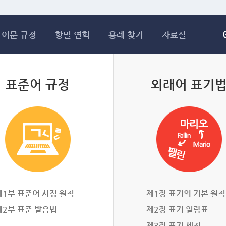
메인콘텐츠 바로가기
어문 규정
항별 연혁
용례 찾기
자료실
표준어 규정
외래어 표기
제1부 표준어 사정 원칙
제1장 표기의 기본 원칙
제2부 표준 발음법
제2장 표기 일람표
제3장 표기 세칙