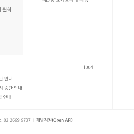
의 원칙
더 보기
단 안내
시 중단 안내
집 안내
: 02-2669-9737
개발지원(Open API)