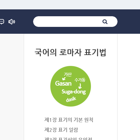
법
국어의 로마자 표기법
제1장 표기의 기본 원칙
제2장 표기 일람
제3장 표기상의 유의점