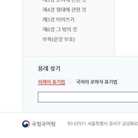
제4장 형태에 관한 것
제5장 띄어쓰기
제6장 그 밖의 것
부록(문장 부호)
용례 찾기
외래어 표기법
국어의 로마자 표기법
우) 07511 서울특별시 강서구 금낭화로 