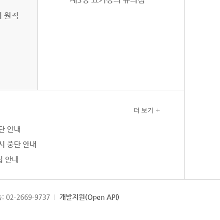
의 원칙
더 보기
단 안내
시 중단 안내
집 안내
: 02-2669-9737
개발지원(Open API)