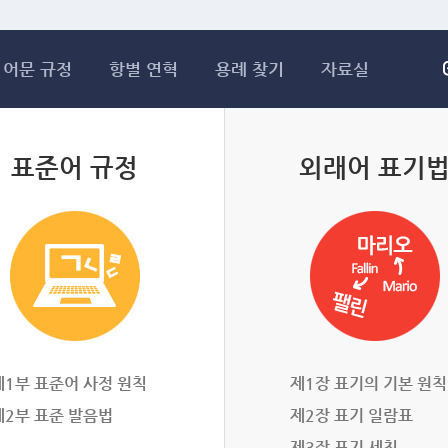
메인콘텐츠 바로가기
어문 규정
항별 연혁
용례 찾기
자료실
표준어 규정
외래어 표기
제1부 표준어 사정 원칙
제1장 표기의 기본 원칙
제2부 표준 발음법
제2장 표기 일람표
제3장 표기 세칙