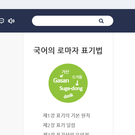
법
국어의 로마자 표기법
제1장 표기의 기본 원칙
제2장 표기 일람
제3장 표기상의 유의점