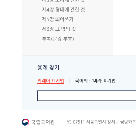
제4장 형태에 관한 것
제5장 띄어쓰기
제6장 그 밖의 것
부록(문장 부호)
용례 찾기
외래어 표기법
국어의 로마자 표기법
우) 07511 서울특별시 강서구 금낭화로 