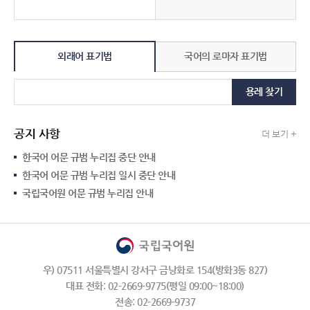
외래어 표기법
국어의 로마자 표기법
용례 찾기
공지 사항
더 보기 +
한국어 어문 규범 누리집 중단 안내
한국어 어문 규범 누리집 일시 중단 안내
국립국어원 어문 규범 누리집 안내
우) 07511 서울특별시 강서구 금낭화로 154(방화3동 827)
대표 전화: 02-2669-9775(평일 09:00~18:00)
전송: 02-2669-9737