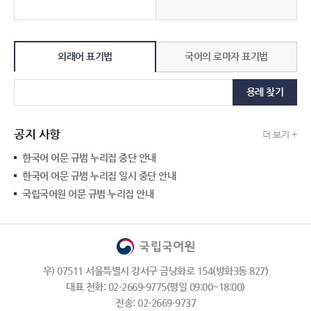
외래어 표기법
국어의 로마자 표기법
용례 찾기
공지 사항
더 보기 +
한국어 어문 규범 누리집 중단 안내
한국어 어문 규범 누리집 일시 중단 안내
국립국어원 어문 규범 누리집 안내
우) 07511 서울특별시 강서구 금낭화로 154(방화3동 827)
대표 전화: 02-2669-9775(평일 09:00~18:00)
전송: 02-2669-9737