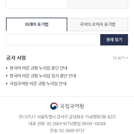
외래어 표기법
국어의 로마자 표기법
용례 찾기
공지 사항
더 보기 +
한국어 어문 규범 누리집 중단 안내
한국어 어문 규범 누리집 일시 중단 안내
국립국어원 어문 규범 누리집 안내
우) 07511 서울특별시 강서구 금낭화로 154(방화3동 827)
대표 전화: 02-2669-9775(평일 09:00~18:00)
전송: 02-2669-9737