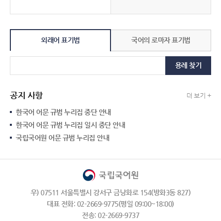
외래어 표기법
국어의 로마자 표기법
용례 찾기
공지 사항
더 보기 +
한국어 어문 규범 누리집 중단 안내
한국어 어문 규범 누리집 일시 중단 안내
국립국어원 어문 규범 누리집 안내
우) 07511 서울특별시 강서구 금낭화로 154(방화3동 827)
대표 전화: 02-2669-9775(평일 09:00~18:00)
전송: 02-2669-9737