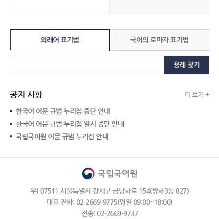
외래어 표기법
국어의 로마자 표기법
용례 찾기
공지 사항
더 보기 +
한국어 어문 규범 누리집 중단 안내
한국어 어문 규범 누리집 일시 중단 안내
국립국어원 어문 규범 누리집 안내
우) 07511 서울특별시 강서구 금낭화로 154(방화3동 827)
대표 전화: 02-2669-9775(평일 09:00~18:00)
전송: 02-2669-9737