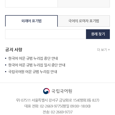
외래어 표기법
국어의 로마자 표기법
용례 찾기
공지 사항
더 보기 +
한국어 어문 규범 누리집 중단 안내
한국어 어문 규범 누리집 일시 중단 안내
국립국어원 어문 규범 누리집 안내
우) 07511 서울특별시 강서구 금낭화로 154(방화3동 827)
대표 전화: 02-2669-9775(평일 09:00~18:00)
전송: 02-2669-9737