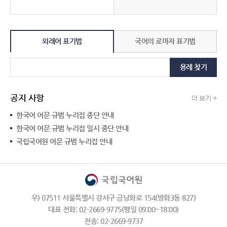
외래어 표기법
국어의 로마자 표기법
용례 찾기
공지 사항
더 보기 +
한국어 어문 규범 누리집 중단 안내
한국어 어문 규범 누리집 일시 중단 안내
국립국어원 어문 규범 누리집 안내
우) 07511 서울특별시 강서구 금낭화로 154(방화3동 827)
대표 전화: 02-2669-9775(평일 09:00~18:00)
전송: 02-2669-9737