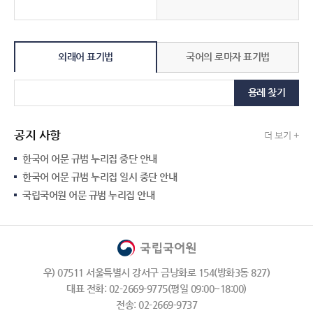
외래어 표기법
국어의 로마자 표기법
용례 찾기
공지 사항
더 보기 +
한국어 어문 규범 누리집 중단 안내
한국어 어문 규범 누리집 일시 중단 안내
국립국어원 어문 규범 누리집 안내
우) 07511 서울특별시 강서구 금낭화로 154(방화3동 827)
대표 전화: 02-2669-9775(평일 09:00~18:00)
전송: 02-2669-9737