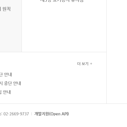
의 원칙
더 보기
단 안내
시 중단 안내
집 안내
: 02-2669-9737
개발지원(Open API)