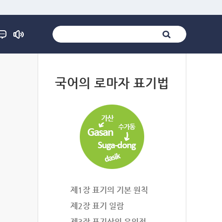
법
국어의 로마자 표기법
제1장 표기의 기본 원칙
제2장 표기 일람
제3장 표기상의 유의점