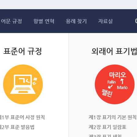
메인콘텐츠 바로가기
어문 규정
항별 연혁
용례 찾기
자료실
표준어 규정
외래어 표기
제1부 표준어 사정 원칙
제1장 표기의 기본 원칙
제2부 표준 발음법
제2장 표기 일람표
제3장 표기 세칙