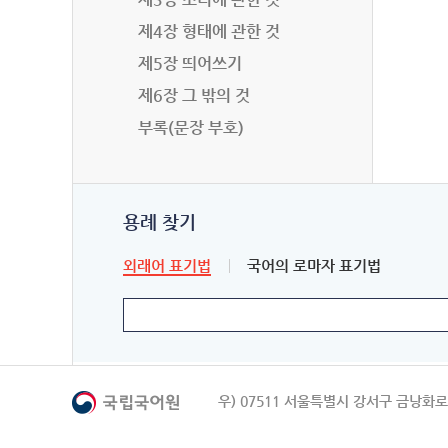
제4장 형태에 관한 것
제5장 띄어쓰기
제6장 그 밖의 것
부록(문장 부호)
용례 찾기
외래어 표기법
국어의 로마자 표기법
우) 07511 서울특별시 강서구 금낭화로 