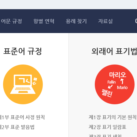
메인콘텐츠 바로가기
어문 규정
항별 연혁
용례 찾기
자료실
표준어 규정
외래어 표기
제1부 표준어 사정 원칙
제1장 표기의 기본 원칙
제2부 표준 발음법
제2장 표기 일람표
제3장 표기 세칙