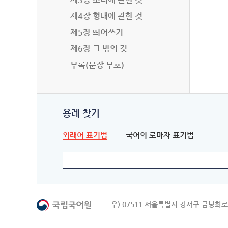
제4장 형태에 관한 것
제5장 띄어쓰기
제6장 그 밖의 것
부록(문장 부호)
용례 찾기
외래어 표기법
국어의 로마자 표기법
우) 07511 서울특별시 강서구 금낭화로 