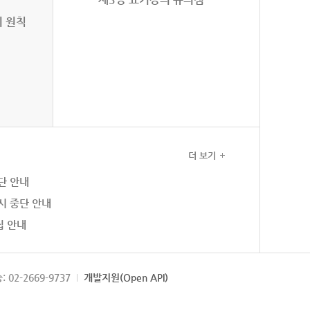
의 원칙
더 보기
단 안내
시 중단 안내
집 안내
: 02-2669-9737
개발지원(Open API)