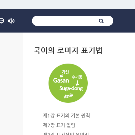
법
국어의 로마자 표기법
제1장 표기의 기본 원칙
제2장 표기 일람
제3장 표기상의 유의점