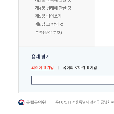
제4장 형태에 관한 것
제5장 띄어쓰기
제6장 그 밖의 것
부록(문장 부호)
용례 찾기
외래어 표기법
국어의 로마자 표기법
우) 07511 서울특별시 강서구 금낭화로 