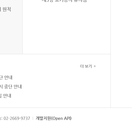
의 원칙
더 보기
단 안내
시 중단 안내
집 안내
: 02-2669-9737
개발지원(Open API)