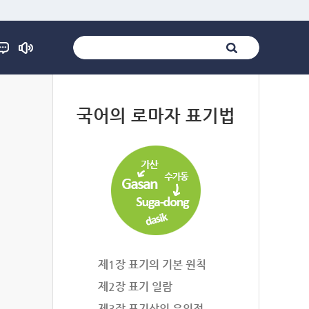
법
국어의 로마자 표기법
제1장 표기의 기본 원칙
제2장 표기 일람
제3장 표기상의 유의점