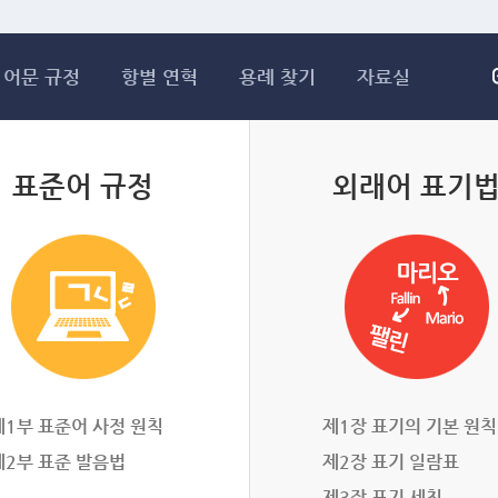
메인콘텐츠 바로가기
어문 규정
항별 연혁
용례 찾기
자료실
표준어 규정
외래어 표기
제1부 표준어 사정 원칙
제1장 표기의 기본 원칙
제2부 표준 발음법
제2장 표기 일람표
제3장 표기 세칙