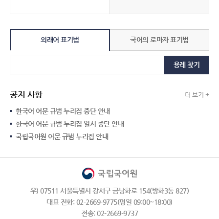
외래어 표기법
국어의 로마자 표기법
용례 찾기
공지 사항
더 보기 +
한국어 어문 규범 누리집 중단 안내
한국어 어문 규범 누리집 일시 중단 안내
국립국어원 어문 규범 누리집 안내
우) 07511 서울특별시 강서구 금낭화로 154(방화3동 827)
대표 전화: 02-2669-9775(평일 09:00~18:00)
전송: 02-2669-9737