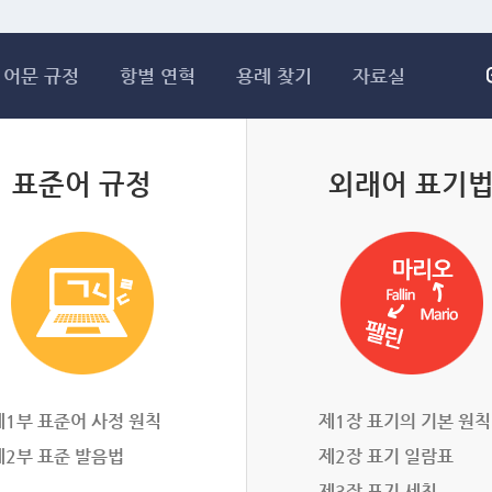
메인콘텐츠 바로가기
어문 규정
항별 연혁
용례 찾기
자료실
표준어 규정
외래어 표기
제1부 표준어 사정 원칙
제1장 표기의 기본 원칙
제2부 표준 발음법
제2장 표기 일람표
제3장 표기 세칙