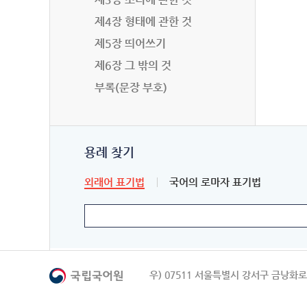
제4장 형태에 관한 것
제5장 띄어쓰기
제6장 그 밖의 것
부록(문장 부호)
용례 찾기
외래어 표기법
국어의 로마자 표기법
우) 07511 서울특별시 강서구 금낭화로 