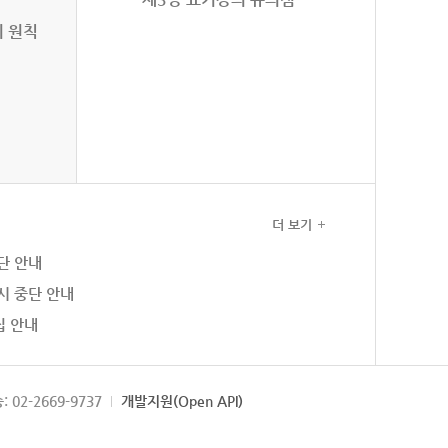
의 원칙
더 보기
단 안내
시 중단 안내
집 안내
: 02-2669-9737
개발지원(Open API)