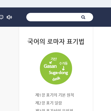
법
국어의 로마자 표기법
제1장 표기의 기본 원칙
제2장 표기 일람
제3장 표기상의 유의점