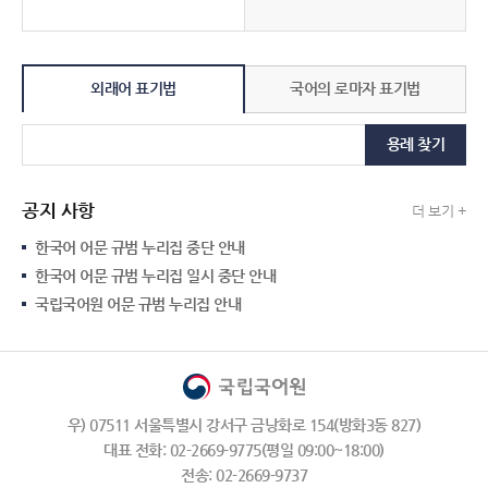
외래어 표기법
국어의 로마자 표기법
용례 찾기
공지 사항
더 보기 +
한국어 어문 규범 누리집 중단 안내
한국어 어문 규범 누리집 일시 중단 안내
국립국어원 어문 규범 누리집 안내
우) 07511 서울특별시 강서구 금낭화로 154(방화3동 827)
대표 전화: 02-2669-9775(평일 09:00~18:00)
전송: 02-2669-9737