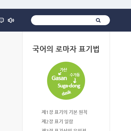
법
국어의 로마자 표기법
제1장 표기의 기본 원칙
제2장 표기 일람
제3장 표기상의 유의점