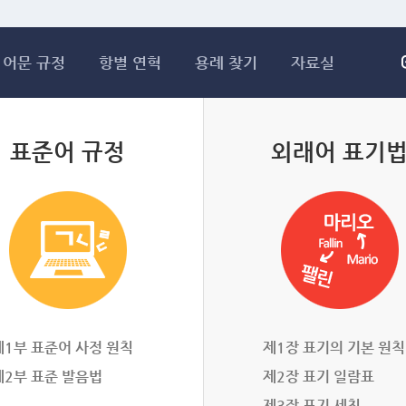
메인콘텐츠 바로가기
어문 규정
항별 연혁
용례 찾기
자료실
표준어 규정
외래어 표기
제1부 표준어 사정 원칙
제1장 표기의 기본 원칙
제2부 표준 발음법
제2장 표기 일람표
제3장 표기 세칙