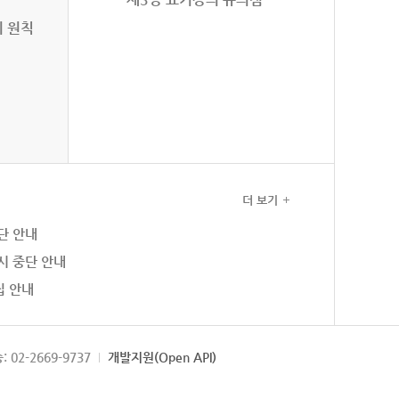
의 원칙
더 보기
단 안내
시 중단 안내
집 안내
: 02-2669-9737
개발지원(Open API)