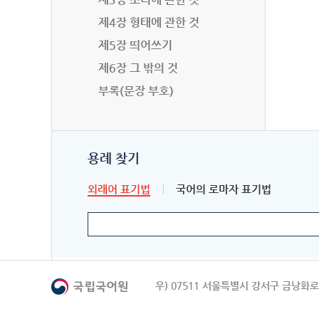
제4장 형태에 관한 것
제5장 띄어쓰기
제6장 그 밖의 것
부록(문장 부호)
용례 찾기
외래어 표기법
국어의 로마자 표기법
우) 07511 서울특별시 강서구 금낭화로 