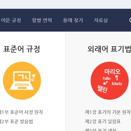
메인콘텐츠 바로가기
어문 규정
항별 연혁
용례 찾기
자료실
표준어 규정
외래어 표기
제1부 표준어 사정 원칙
제1장 표기의 기본 원칙
제2부 표준 발음법
제2장 표기 일람표
제3장 표기 세칙