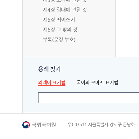
제4장 형태에 관한 것
제5장 띄어쓰기
제6장 그 밖의 것
부록(문장 부호)
용례 찾기
외래어 표기법
국어의 로마자 표기법
우) 07511 서울특별시 강서구 금낭화로 