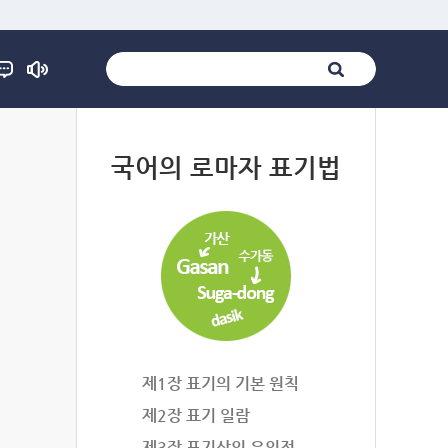
법
국어의 로마자 표기법
제1장 표기의 기본 원칙
제2장 표기 일람
제3장 표기상의 유의점