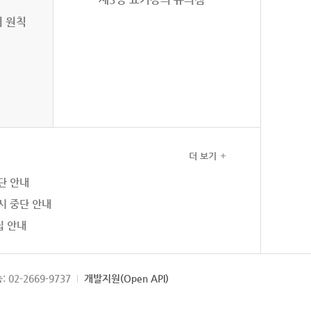
의 원칙
더 보기
단 안내
시 중단 안내
집 안내
: 02-2669-9737
개발지원(Open API)