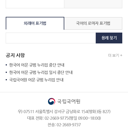
외래어 표기법
국어의 로마자 표기법
용례 찾기
공지 사항
더 보기 +
한국어 어문 규범 누리집 중단 안내
한국어 어문 규범 누리집 일시 중단 안내
국립국어원 어문 규범 누리집 안내
우) 07511 서울특별시 강서구 금낭화로 154(방화3동 827)
대표 전화: 02-2669-9775(평일 09:00~18:00)
전송: 02-2669-9737