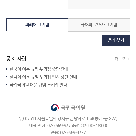
외래어 표기법
국어의 로마자 표기법
용례 찾기
공지 사항
더 보기 +
한국어 어문 규범 누리집 중단 안내
한국어 어문 규범 누리집 일시 중단 안내
국립국어원 어문 규범 누리집 안내
우) 07511 서울특별시 강서구 금낭화로 154(방화3동 827)
대표 전화: 02-2669-9775(평일 09:00~18:00)
전송: 02-2669-9737