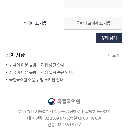
외래어 표기법
국어의 로마자 표기법
용례 찾기
공지 사항
더 보기 +
한국어 어문 규범 누리집 중단 안내
한국어 어문 규범 누리집 일시 중단 안내
국립국어원 어문 규범 누리집 안내
우) 07511 서울특별시 강서구 금낭화로 154(방화3동 827)
대표 전화: 02-2669-9775(평일 09:00~18:00)
전송: 02-2669-9737