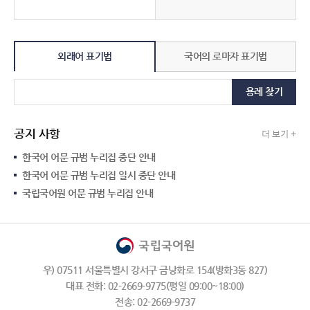
외래어 표기법
국어의 로마자 표기법
용례 찾기
공지 사항
더 보기 +
한국어 어문 규범 누리집 중단 안내
한국어 어문 규범 누리집 일시 중단 안내
국립국어원 어문 규범 누리집 안내
우) 07511 서울특별시 강서구 금낭화로 154(방화3동 827)
대표 전화: 02-2669-9775(평일 09:00~18:00)
전송: 02-2669-9737