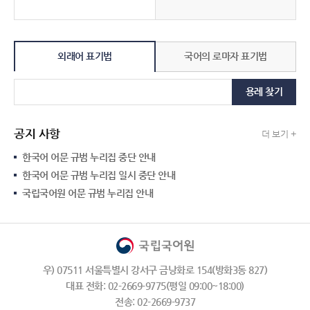
외래어 표기법
국어의 로마자 표기법
용례 찾기
공지 사항
더 보기 +
한국어 어문 규범 누리집 중단 안내
한국어 어문 규범 누리집 일시 중단 안내
국립국어원 어문 규범 누리집 안내
우) 07511 서울특별시 강서구 금낭화로 154(방화3동 827)
대표 전화: 02-2669-9775(평일 09:00~18:00)
전송: 02-2669-9737