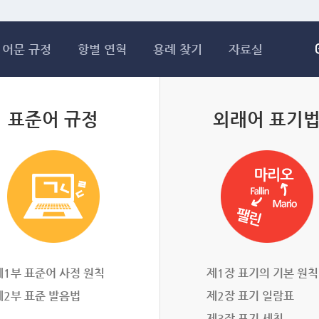
메인콘텐츠 바로가기
어문 규정
항별 연혁
용례 찾기
자료실
표준어 규정
외래어 표기
제1부 표준어 사정 원칙
제1장 표기의 기본 원칙
제2부 표준 발음법
제2장 표기 일람표
제3장 표기 세칙