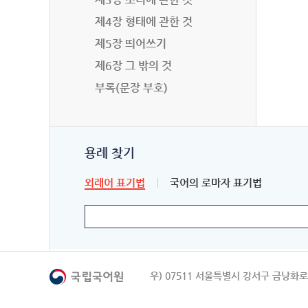
제4장 형태에 관한 것
제5장 띄어쓰기
제6장 그 밖의 것
부록(문장 부호)
용례 찾기
외래어 표기법
국어의 로마자 표기법
우) 07511 서울특별시 강서구 금낭화로 