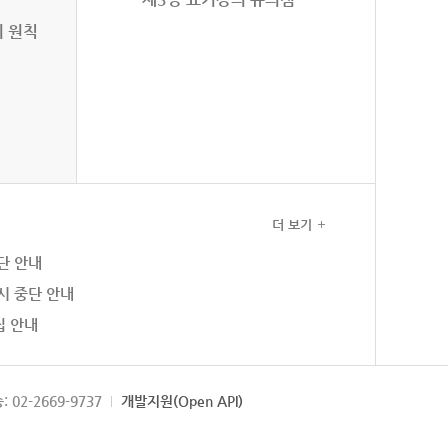
의 원칙
더 보기
단 안내
시 중단 안내
집 안내
: 02-2669-9737
개발지원(Open API)