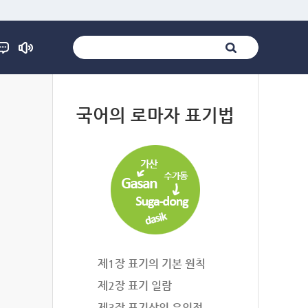
법
국어의 로마자 표기법
제1장 표기의 기본 원칙
제2장 표기 일람
제3장 표기상의 유의점