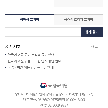
외래어 표기법
국어의 로마자 표기법
용례 찾기
공지 사항
더 보기 +
한국어 어문 규범 누리집 중단 안내
한국어 어문 규범 누리집 일시 중단 안내
국립국어원 어문 규범 누리집 안내
우) 07511 서울특별시 강서구 금낭화로 154(방화3동 827)
대표 전화: 02-2669-9775(평일 09:00~18:00)
전송: 02-2669-9737