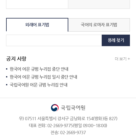
외래어 표기법
국어의 로마자 표기법
용례 찾기
공지 사항
더 보기 +
한국어 어문 규범 누리집 중단 안내
한국어 어문 규범 누리집 일시 중단 안내
국립국어원 어문 규범 누리집 안내
우) 07511 서울특별시 강서구 금낭화로 154(방화3동 827)
대표 전화: 02-2669-9775(평일 09:00~18:00)
전송: 02-2669-9737