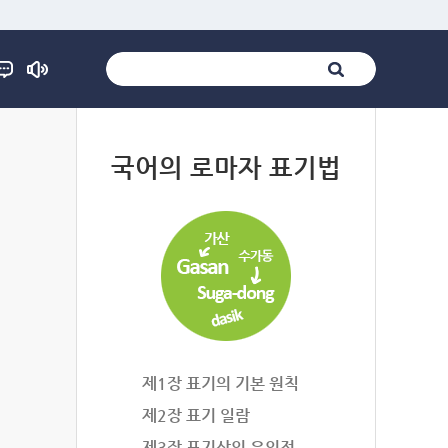
법
국어의 로마자 표기법
제1장 표기의 기본 원칙
제2장 표기 일람
제3장 표기상의 유의점