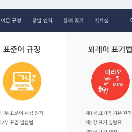
메인콘텐츠 바로가기
어문 규정
항별 연혁
용례 찾기
자료실
표준어 규정
외래어 표기
제1부 표준어 사정 원칙
제1장 표기의 기본 원칙
제2부 표준 발음법
제2장 표기 일람표
제3장 표기 세칙