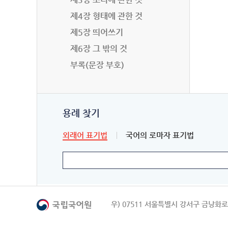
제4장 형태에 관한 것
제5장 띄어쓰기
제6장 그 밖의 것
부록(문장 부호)
용례 찾기
외래어 표기법
국어의 로마자 표기법
우) 07511 서울특별시 강서구 금낭화로 