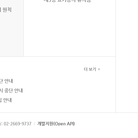
의 원칙
더 보기
단 안내
시 중단 안내
집 안내
: 02-2669-9737
개발지원(Open API)