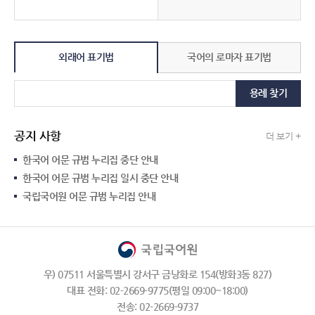
외래어 표기법
국어의 로마자 표기법
용례 찾기
공지 사항
더 보기 +
한국어 어문 규범 누리집 중단 안내
한국어 어문 규범 누리집 일시 중단 안내
국립국어원 어문 규범 누리집 안내
우) 07511 서울특별시 강서구 금낭화로 154(방화3동 827)
대표 전화: 02-2669-9775(평일 09:00~18:00)
전송: 02-2669-9737