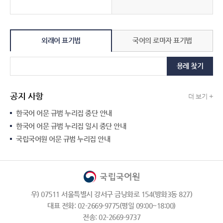
외래어 표기법
국어의 로마자 표기법
용례 찾기
공지 사항
더 보기 +
한국어 어문 규범 누리집 중단 안내
한국어 어문 규범 누리집 일시 중단 안내
국립국어원 어문 규범 누리집 안내
우) 07511 서울특별시 강서구 금낭화로 154(방화3동 827)
대표 전화: 02-2669-9775(평일 09:00~18:00)
전송: 02-2669-9737