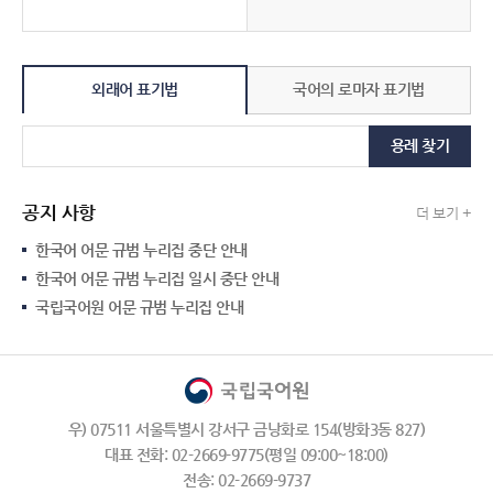
외래어 표기법
국어의 로마자 표기법
용례 찾기
공지 사항
더 보기 +
한국어 어문 규범 누리집 중단 안내
한국어 어문 규범 누리집 일시 중단 안내
국립국어원 어문 규범 누리집 안내
우) 07511 서울특별시 강서구 금낭화로 154(방화3동 827)
대표 전화: 02-2669-9775(평일 09:00~18:00)
전송: 02-2669-9737