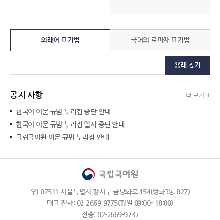
외래어 표기법
국어의 로마자 표기법
용례 찾기
공지 사항
더 보기 +
한국어 어문 규범 누리집 중단 안내
한국어 어문 규범 누리집 일시 중단 안내
국립국어원 어문 규범 누리집 안내
우) 07511 서울특별시 강서구 금낭화로 154(방화3동 827)
대표 전화: 02-2669-9775(평일 09:00~18:00)
전송: 02-2669-9737