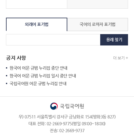
외래어 표기법
국어의 로마자 표기법
용례 찾기
공지 사항
더 보기 +
한국어 어문 규범 누리집 중단 안내
한국어 어문 규범 누리집 일시 중단 안내
국립국어원 어문 규범 누리집 안내
우) 07511 서울특별시 강서구 금낭화로 154(방화3동 827)
대표 전화: 02-2669-9775(평일 09:00~18:00)
전송: 02-2669-9737