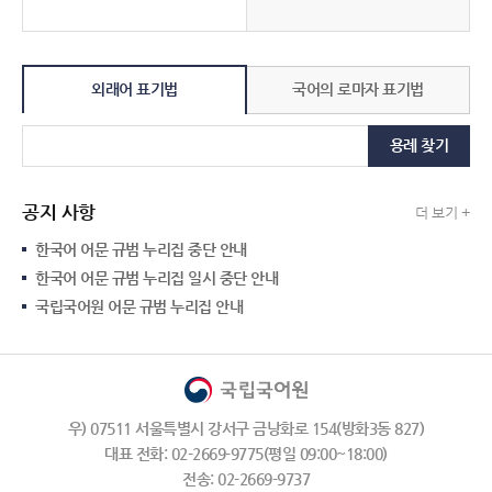
외래어 표기법
국어의 로마자 표기법
용례 찾기
공지 사항
더 보기 +
한국어 어문 규범 누리집 중단 안내
한국어 어문 규범 누리집 일시 중단 안내
국립국어원 어문 규범 누리집 안내
우) 07511 서울특별시 강서구 금낭화로 154(방화3동 827)
대표 전화: 02-2669-9775(평일 09:00~18:00)
전송: 02-2669-9737