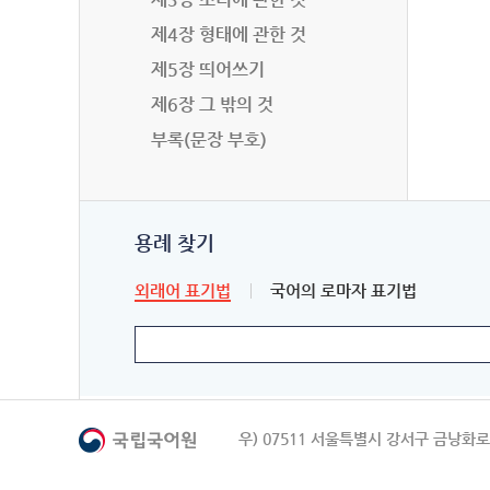
제4장 형태에 관한 것
제5장 띄어쓰기
제6장 그 밖의 것
부록(문장 부호)
용례 찾기
외래어 표기법
국어의 로마자 표기법
우) 07511 서울특별시 강서구 금낭화로 