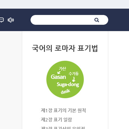
법
국어의 로마자 표기법
제1장 표기의 기본 원칙
제2장 표기 일람
제3장 표기상의 유의점