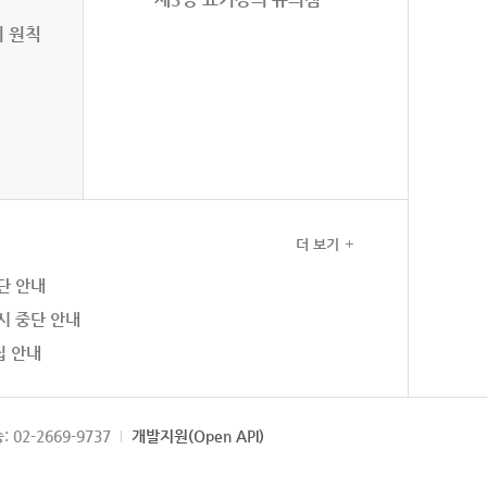
의 원칙
더 보기
단 안내
시 중단 안내
집 안내
: 02-2669-9737
개발지원(Open API)