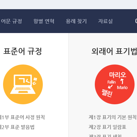
메인콘텐츠 바로가기
어문 규정
항별 연혁
용례 찾기
자료실
표준어 규정
외래어 표기
제1부 표준어 사정 원칙
제1장 표기의 기본 원칙
제2부 표준 발음법
제2장 표기 일람표
제3장 표기 세칙