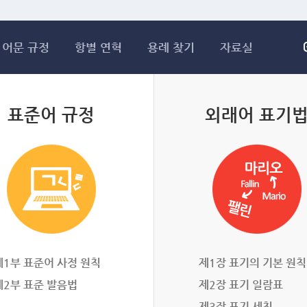
메인콘텐츠 바로가기
어문 규정
항별 연혁
용례 찾기
자료실
표준어 규정
외래어 표기
제1부 표준어 사정 원칙
제1장 표기의 기본 원칙
제2부 표준 발음법
제2장 표기 일람표
제3장 표기 세칙