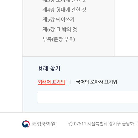
제4장 형태에 관한 것
제5장 띄어쓰기
제6장 그 밖의 것
부록(문장 부호)
용례 찾기
외래어 표기법
국어의 로마자 표기법
우) 07511 서울특별시 강서구 금낭화로 