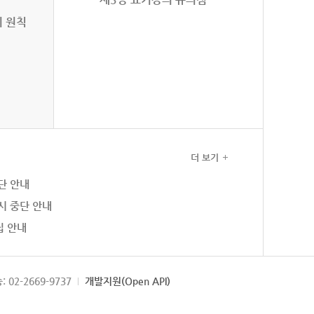
의 원칙
더 보기
단 안내
시 중단 안내
집 안내
: 02-2669-9737
개발지원(Open API)