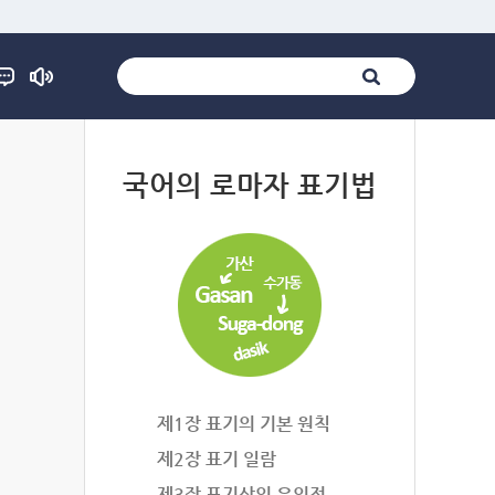
법
국어의 로마자 표기법
제1장 표기의 기본 원칙
제2장 표기 일람
제3장 표기상의 유의점