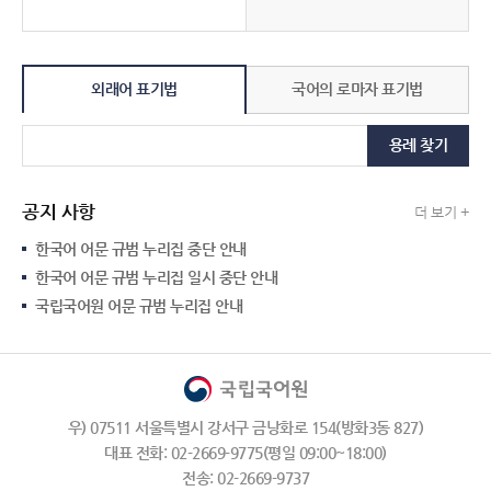
외래어 표기법
국어의 로마자 표기법
용례 찾기
공지 사항
더 보기 +
한국어 어문 규범 누리집 중단 안내
한국어 어문 규범 누리집 일시 중단 안내
국립국어원 어문 규범 누리집 안내
우) 07511 서울특별시 강서구 금낭화로 154(방화3동 827)
대표 전화: 02-2669-9775(평일 09:00~18:00)
전송: 02-2669-9737