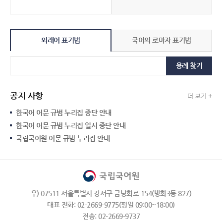
외래어 표기법
국어의 로마자 표기법
용례 찾기
공지 사항
더 보기 +
한국어 어문 규범 누리집 중단 안내
한국어 어문 규범 누리집 일시 중단 안내
국립국어원 어문 규범 누리집 안내
우) 07511 서울특별시 강서구 금낭화로 154(방화3동 827)
대표 전화: 02-2669-9775(평일 09:00~18:00)
전송: 02-2669-9737