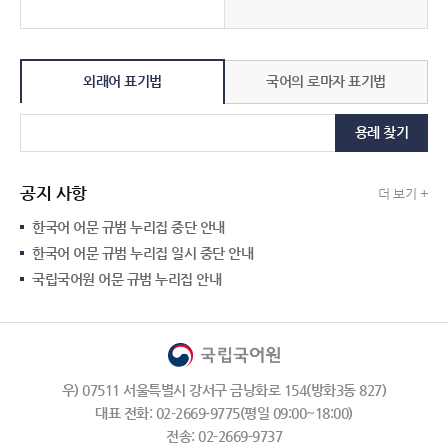
외래어 표기법
국어의 로마자 표기법
용례 찾기
공지 사항
더 보기 +
한국어 어문 규범 누리집 중단 안내
한국어 어문 규범 누리집 일시 중단 안내
국립국어원 어문 규범 누리집 안내
우) 07511 서울특별시 강서구 금낭화로 154(방화3동 827)
대표 전화: 02-2669-9775(평일 09:00~18:00)
전송: 02-2669-9737